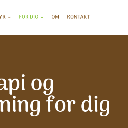
YR
FOR DIG
OM
KONTAKT
api og
ning for dig